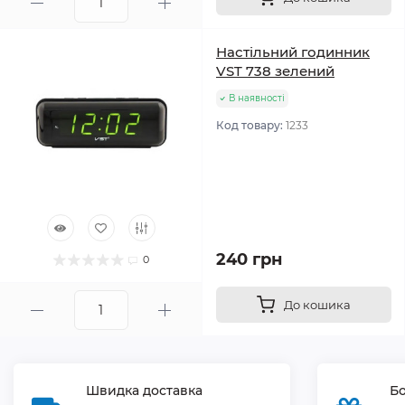
Настільний годинник
VST 738 зелений
В наявності
Код товару:
1233
240 грн
0
До кошика
Швидка доставка
Бо