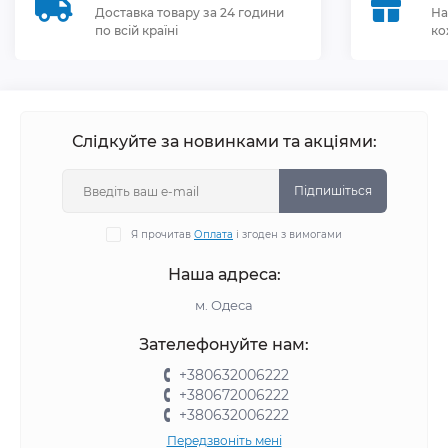
Доставка товару за 24 години
На
по всій країні
ко
Слідкуйте за новинками та акціями:
Підпишіться
Я прочитав
Оплата
і згоден з вимогами
Наша адреса:
м. Одеса
Зателефонуйте нам:
+380632006222
+380672006222
+380632006222
Передзвоніть мені