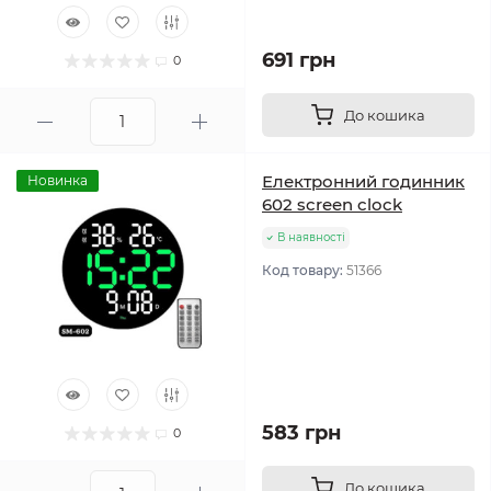
691 грн
0
До кошика
Електронний годинник
Новинка
602 screen clock
В наявності
Код товару:
51366
583 грн
0
До кошика