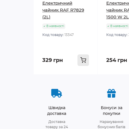
Електричний
Електрич
чайник RAF R7829
чайник RA
(2L)
1500 W 2L
В наявності
В наявності
Код товару:
13347
Код товару:
329 грн
254 грн
Швидка
Бонуси за
доставка
покупки
Доставка
Нарахування
товару за 24
бонусних балів