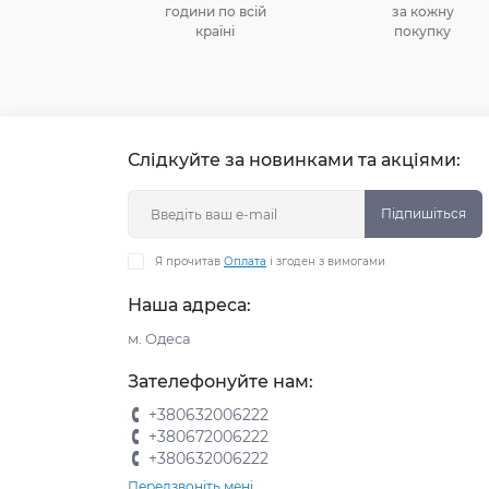
години по всій
за кожну
країні
покупку
Слідкуйте за новинками та акціями:
Підпишіться
Я прочитав
Оплата
і згоден з вимогами
Наша адреса:
м. Одеса
Зателефонуйте нам:
+380632006222
+380672006222
+380632006222
Передзвоніть мені