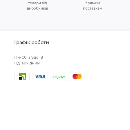
товари від
прямим
виробників
поставкам
Графік роботи
Пн-Сб: з 9до 18
Нд: вихідний