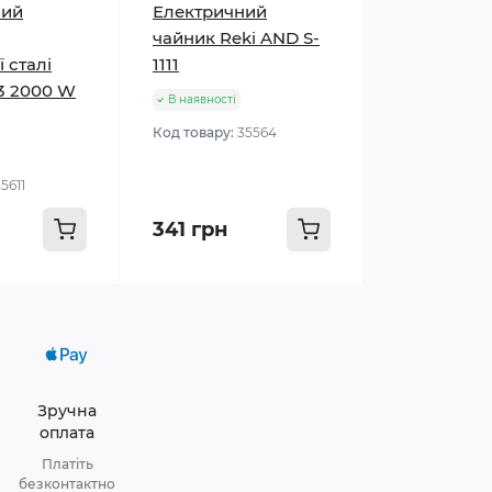
ний
Електричний
чайник Reki AND S-
 сталі
1111
3 2000 W
В наявності
Код товару:
35564
5611
341 грн
Зручна
оплата
Платіть
безконтактно