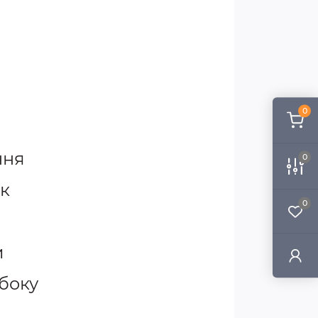
0
ння
0
ик
0
и
 боку