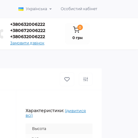
Українська
Особистий кабінет
+380632006222
0
+380672006222
+380632006222
0 грн
Замовити дзвінок
Характеристики:
(дивитися
всі)
Высота