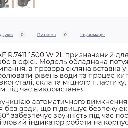
ідгуків
0
Питання
0
Iнформація
 R.7411 1500 W 2L призначений для
або в офісі. Модель обладнана потуж
пання, а прозора скляна вставка у 
ролювати рівень води та процес кип
кої сталі, скла та міцного пластику
м під час використання.
ункцією автоматичного вимкнення 
я без води, що підвищує безпеку ек
0° забезпечує зручність під час по
вітловий індикатор роботи на корпус