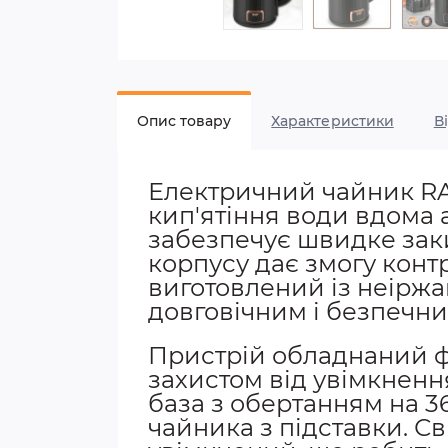
Опис товару
Характеристики
В
Електричний чайник RAF
кип'ятіння води вдома 
забезпечує швидке заки
корпусу дає змогу конт
виготовлений із неіржав
довговічним і безпечни
Пристрій обладнаний ф
захистом від увімкненн
база з обертанням на 36
чайника з підставки. С