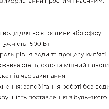
 використання простим і наочним.
и води для всієї родини або офісу
тужність 1500 Вт
роль рівня води та процесу кип'яті
ржавка сталь, скло та міцний пласт
ка під час закипання
мкнення: запобігання роботі без вод
зручність поставлення з будь-якого