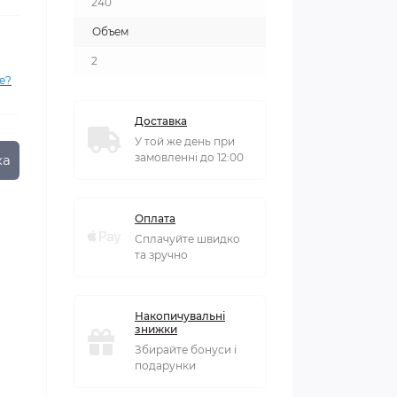
240
Объем
2
е?
Доставка
У той же день при
замовленні до 12:00
ка
Оплата
Сплачуйте швидко
та зручно
Накопичувальні
знижки
Збирайте бонуси і
подарунки