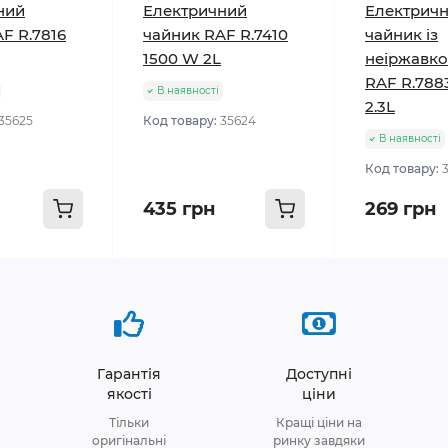
ний
Електричний
Електрич
F R.7816
чайник RAF R.7410
чайник із
1500 W 2L
неіржавкої
RAF R.788
В наявності
2.3L
35625
Код товару:
35624
В наявності
Код товару:
3
435 грн
269 грн
Гарантія
Доступні
якості
ціни
Тільки
Кращі ціни на
оригінальні
ринку завдяки