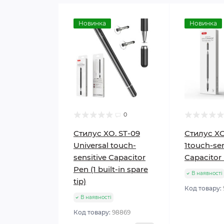
Новинка
Новинка
0
Стилус XO. ST-09
Стилус XO.
Universal touch-
1touch-sen
sensitive Capacitor
Capacitor
Pen (1 built-in spare
В наявності
tip)
Код товару:
В наявності
Код товару:
98869