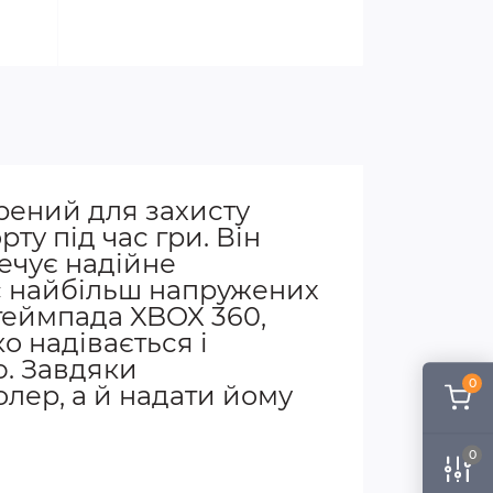
рений для захисту
у під час гри. Він
печує надійне
ас найбільш напружених
 геймпада XBOX 360,
ко надівається і
ю. Завдяки
0
олер, а й надати йому
0