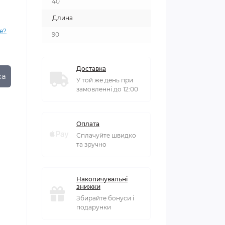
40
Длина
е?
90
Доставка
ка
У той же день при
замовленні до 12:00
Оплата
Сплачуйте швидко
та зручно
Накопичувальні
знижки
Збирайте бонуси і
подарунки