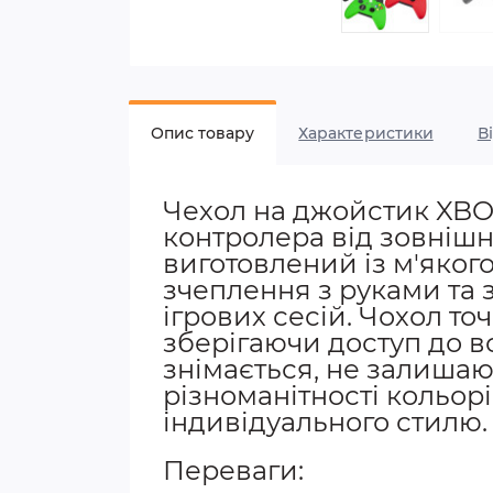
Опис товару
Характеристики
В
Чехол на джойстик XBOX
контролера від зовнішн
виготовлений із м'якого
зчеплення з руками та 
ігрових сесій. Чохол т
зберігаючи доступ до всі
знімається, не залишаю
різноманітності кольорі
індивідуального стилю.
Переваги: