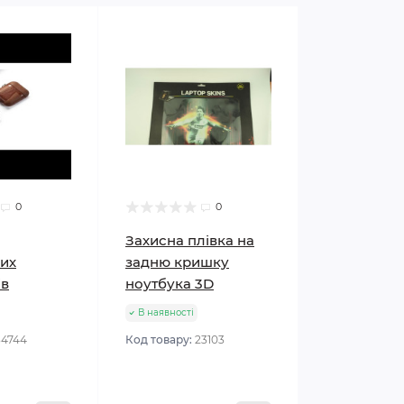
0
0
Захисна плівка на
их
задню кришку
ів
ноутбука 3D
В наявності
34744
Код товару:
23103