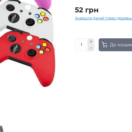
52 грн
Знайшли даний товар дешевш
До коши