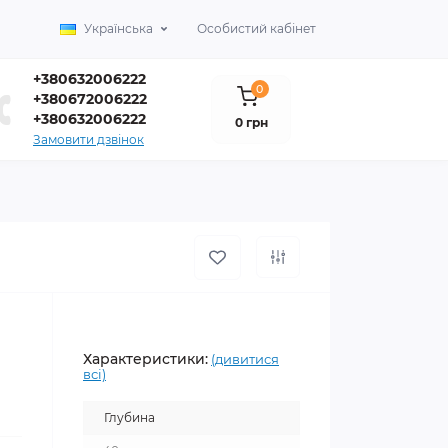
Українська
Особистий кабінет
+380632006222
0
+380672006222
+380632006222
0 грн
Замовити дзвінок
Характеристики:
(дивитися
всі)
Глубина