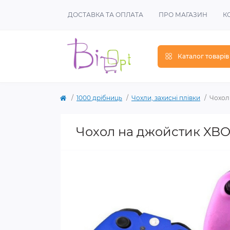
ДОСТАВКА ТА ОПЛАТА
ПРО МАГАЗИН
К
Каталог товарів
1000 дрібниць
Чохли, захисні плівки
Чохол
Чохол на джойстик XB