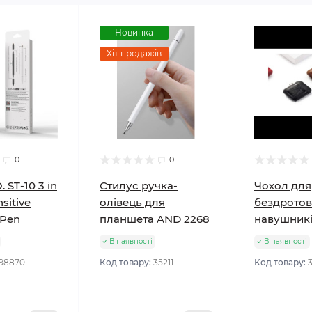
Новинка
Хіт продажів
0
0
 ST-10 3 in
Стилус ручка-
Чохол для
sitive
олівець для
бездротов
 Pen
планшета AND 2268
навушник
В наявності
В наявності
98870
Код товару:
35211
Код товару: