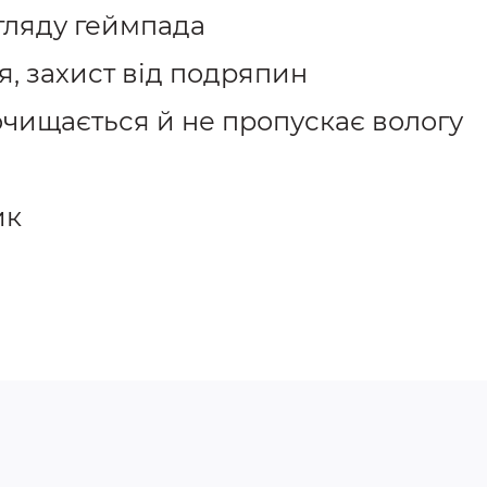
гляду геймпада
, захист від подряпин
очищається й не пропускає вологу
ик