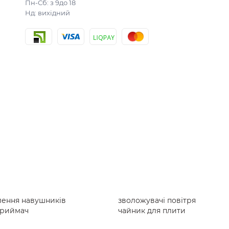
Пн-Сб: з 9до 18
Нд: вихідний
лення навушників
зволожувачі повітря
приймач
чайник для плити