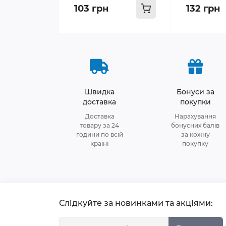
103 грн
132 грн
Швидка
Бонуси за
доставка
покупки
Доставка
Нарахування
товару за 24
бонусних балів
години по всій
за кожну
країні
покупку
Слідкуйте за новинками та акціями: