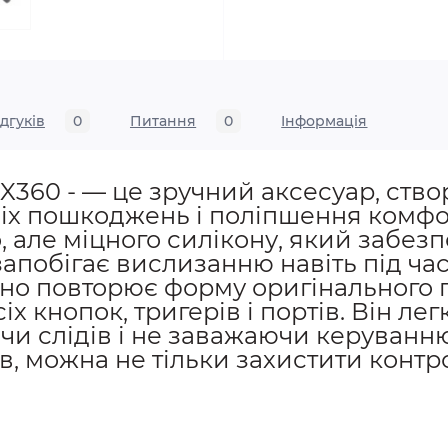
ідгуків
0
Питання
0
Iнформація
360 - — це зручний аксесуар, ство
іх пошкоджень і поліпшення комфорт
, але міцного силікону, який забез
запобігає вислизанню навіть під ч
очно повторює форму оригінального
х кнопок, тригерів і портів. Він лег
чи слідів і не заважаючи керуванн
в, можна не тільки захистити контр