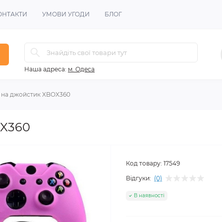
ОНТАКТИ
УМОВИ УГОДИ
БЛОГ
Наша адреса:
м. Одеса
 на джойстик XBOX360
OX360
Код товару:
17549
Відгуки:
(0)
В наявності