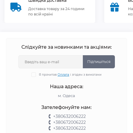
Швидка доставка
Бо
Доставка товару за 24 години
На
по всій країні
ко
Слідкуйте за новинками та акціями:
Підпишіться
Я прочитав
Оплата
і згоден з вимогами
Наша адреса:
м. Одеса
Зателефонуйте нам:
+380632006222
+380672006222
+380632006222