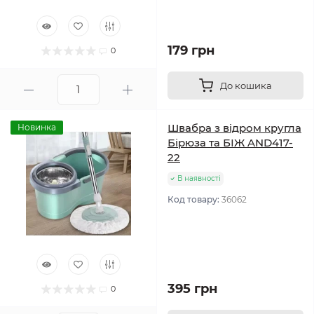
179 грн
0
До кошика
Швабра з відром кругла
Новинка
Бірюза та БІЖ AND417-
22
В наявності
Код товару:
36062
395 грн
0