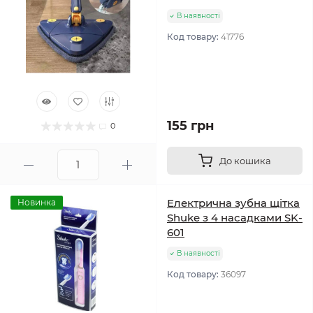
В наявності
Код товару:
41776
155 грн
0
До кошика
Електрична зубна щітка
Новинка
Shuke з 4 насадками SK-
601
В наявності
Код товару:
36097