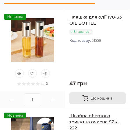
Пляшка для олії 178-33
Новинка
OIL BOTTLE
В наявності
Код товару:
51558
47 грн
0
До кошика
Швабра обертова
Новинка
трикутна очисна SZK-
222