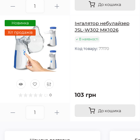
До кошика
Інгалятор небулайзер
Новинка
JSL-W302 MK1026
Хіт продажів
В наявності
Код товару:
77170
103 грн
0
До кошика