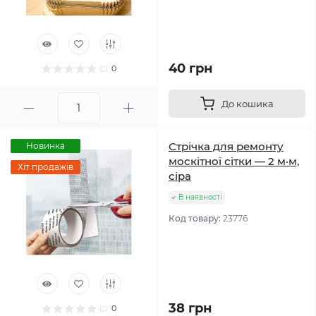
40 грн
0
До кошика
Стрічка для ремонту
Новинка
москітної сітки — 2 м·м,
Хіт продажів
сіра
В наявності
Код товару:
23776
38 грн
0