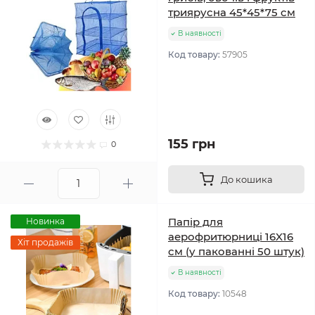
триярусна 45*45*75 см
В наявності
Код товару:
57905
155 грн
0
До кошика
Папір для
Новинка
аерофритюрниці 16X16
Хіт продажів
см (у пакованні 50 штук)
В наявності
Код товару:
10548