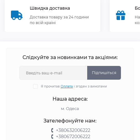
Швидка доставка
Бо
Доставка товару за 24 години
На
по всій країні
ко
Слідкуйте за новинками та акціями:
Підпишіться
Я прочитав
Оплата
і згоден з вимогами
Наша адреса:
м. Одеса
Зателефонуйте нам:
+380632006222
+380672006222