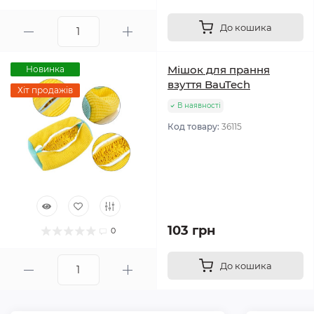
До кошика
Мішок для прання
Новинка
взуття BauTech
Хіт продажів
В наявності
Код товару:
36115
103 грн
0
До кошика