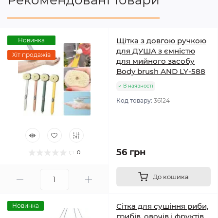
Рекомендовані товари
Щітка з довгою ручкою
Новинка
для ДУША з ємністю
Хіт продажів
для мийного засобу
Body brush AND LY-588
В наявності
Код товару:
36124
56 грн
0
До кошика
Сітка для сушіння риби,
Новинка
грибів, овочів і фруктів