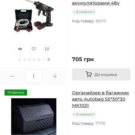
акумуляторами 48v
В наявності
Код товару:
36073
705 грн
0
До кошика
Органайзер в багажник
Новинка
авто Autobag 55*30*30
MK1031
В наявності
Код товару:
77178