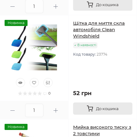
До кошика
Щітка для миття скла
Новинка
автомобіля Clean
Windshield
В наявності
Код товару:
23774
52 грн
0
До кошика
Мийка високого тиску з
Новинка
2 товстими