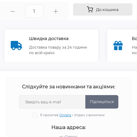
До кошика
Швидка доставка
Бо
Доставка товару за 24 години
На
по всій країні
ко
Слідкуйте за новинками та акціями:
Підпишіться
Я прочитав
Оплата
і згоден з вимогами
Наша адреса:
м. Одеса