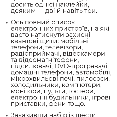
досить однієї наклейки,
деяким — дві й навіть три.
Ось повний список
електронних пристроїв, на які
варто натиснути захисні
квантові щити: мобільні
телефони, телевізори,
радіоприймачі, відеокамери
та відеомагнітофони,
підсилювачі, DVD-програвачі,
домашні телефони, автомобілі,
мікрохвильові печі, пилососи,
холодильники, комп'ютери,
монітори, пульти, тостери,
електронні будильники, ігрові
приставки, фени тощо.
Заказивши набір із шести