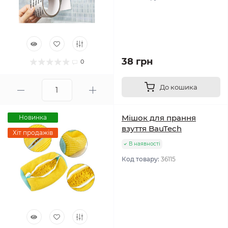
38 грн
0
До кошика
Мішок для прання
Новинка
взуття BauTech
Хіт продажів
В наявності
Код товару:
36115