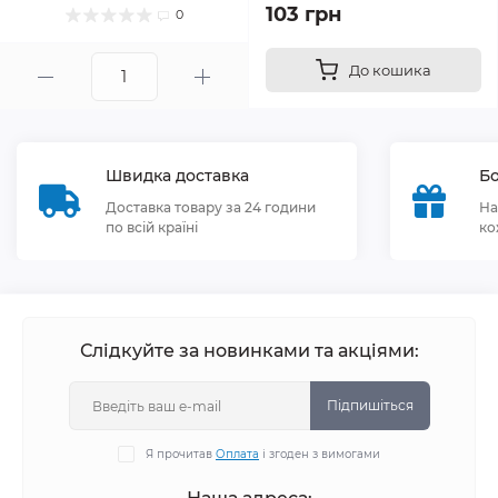
103 грн
0
До кошика
Швидка доставка
Бо
Доставка товару за 24 години
На
по всій країні
ко
Слідкуйте за новинками та акціями:
Підпишіться
Я прочитав
Оплата
і згоден з вимогами