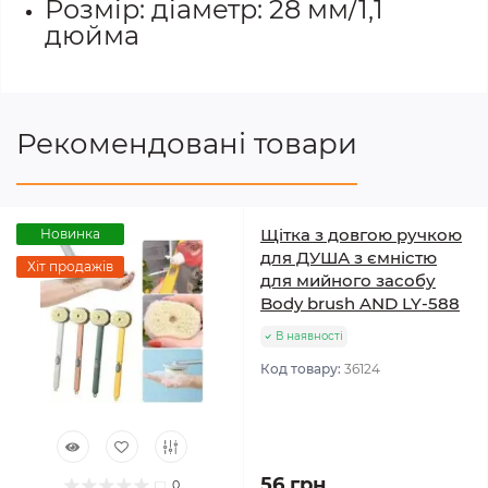
Розмір: діаметр: 28 мм/1,1
дюйма
Рекомендовані товари
Щітка з довгою ручкою
Новинка
для ДУША з ємністю
Хіт продажів
для мийного засобу
Body brush AND LY-588
В наявності
Код товару:
36124
56 грн
0