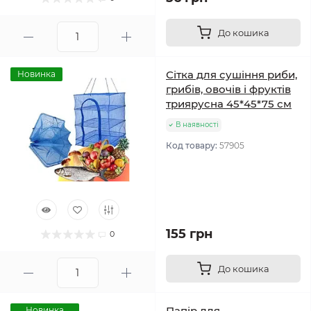
До кошика
Сітка для сушіння риби,
Новинка
грибів, овочів і фруктів
триярусна 45*45*75 см
В наявності
Код товару:
57905
155 грн
0
До кошика
Папір для
Новинка