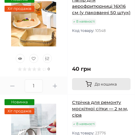
аерофритюрниці 16X16
Хіт продажів
см (у пакованні 50 штук)
В наявності
Код товару:
10548
40 грн
0
До кошика
Стрічка для ремонту
Новинка
москітної сітки — 2 м·м,
Хіт продажів
сіра
В наявності
Код товару:
23776