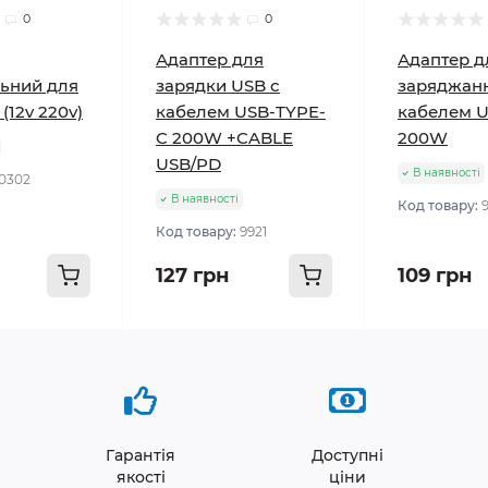
0
0
Адаптер для
Адаптер д
льний для
зарядки USB с
заряджанн
 (12v 220v)
кабелем USB-TYPE-
кабелем 
C 200W +CABLE
200W
USB/PD
В наявності
0302
В наявності
Код товару:
Код товару:
9921
127 грн
109 грн
Гарантія
Доступні
якості
ціни