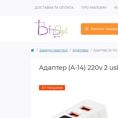
ДОСТАВКА ТА ОПЛАТА
ПРО МАГАЗИН
К
Каталог товарів
Зарядні пристрої
Адаптери
Адаптер (A-14) 
Адаптер (A-14) 220v 2 us
Хіт продажів