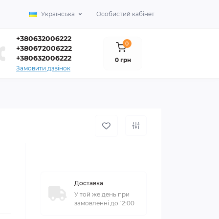
Українська
Особистий кабінет
+380632006222
0
+380672006222
+380632006222
0 грн
Замовити дзвінок
Доставка
У той же день при
замовленні до 12:00