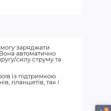
є змогу заряджати
. Вона автоматично
ругу/силу струму та
оїв із підтримкою
в, планшетів, так і
0