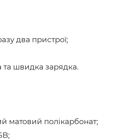
азу два пристрої;
 та швидка зарядка.
ий матовий полікарбонат;
SB;