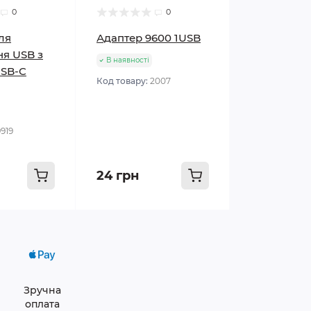
0
0
ля
Адаптер 9600 1USB
я USB з
В наявності
USB-C
Код товару:
2007
9919
24 грн
Зручна
оплата