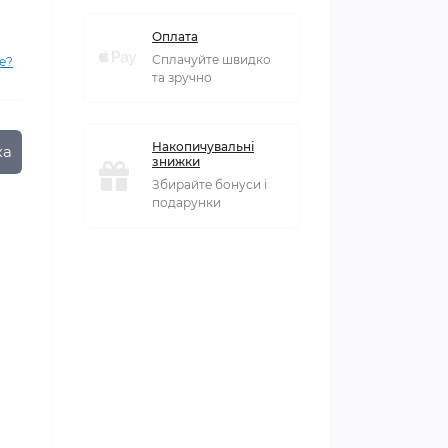
Оплата
Сплачуйте швидко
е?
та зручно
Накопичувальні
ка
знижки
Збирайте бонуси і
подарунки