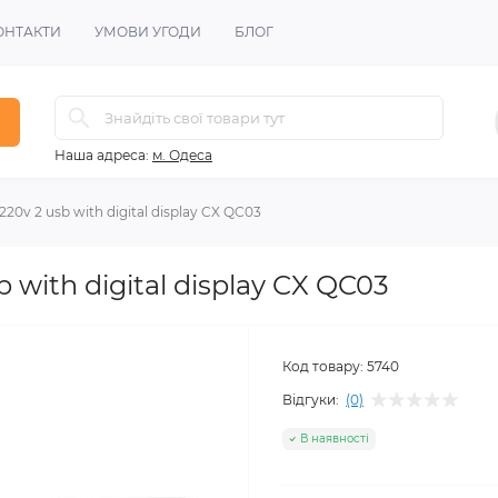
ОНТАКТИ
УМОВИ УГОДИ
БЛОГ
Наша адреса:
м. Одеса
220v 2 usb with digital display CX QC03
b with digital display CX QC03
Код товару:
5740
Відгуки:
(0)
В наявності