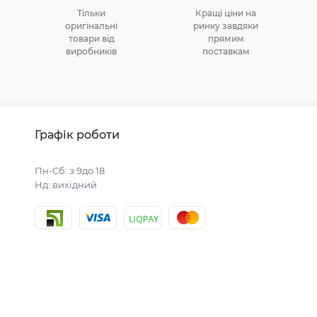
Тільки
Кращі ціни на
оригінальні
ринку завдяки
товари від
прямим
виробників
поставкам
Графік роботи
Пн-Сб: з 9до 18
Нд: вихідний