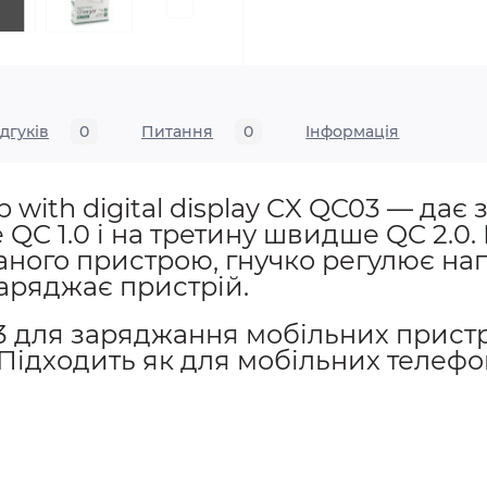
ідгуків
0
Питання
0
Iнформація
b with digital display CX QC03 — да
 QC 1.0 і на третину швидше QC 2.0
наного пристрою, гнучко регулює нап
аряджає пристрій.
 для заряджання мобільних пристр
ідходить як для мобільних телефоні