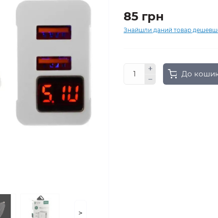
85 грн
Знайшли даний товар дешевш
До коши
>