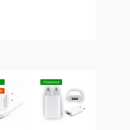
Новинка
в