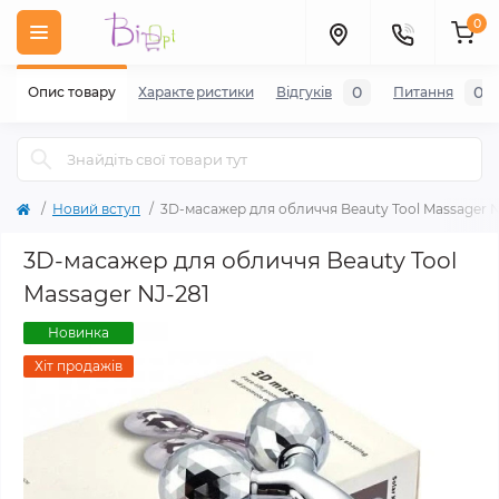
0
0
0
Опис товару
Характеристики
Відгуків
Питання
Новий вступ
3D-масажер для обличчя Beauty Tool Massager N
3D-масажер для обличчя Beauty Tool
Massager NJ-281
Новинка
Хіт продажів