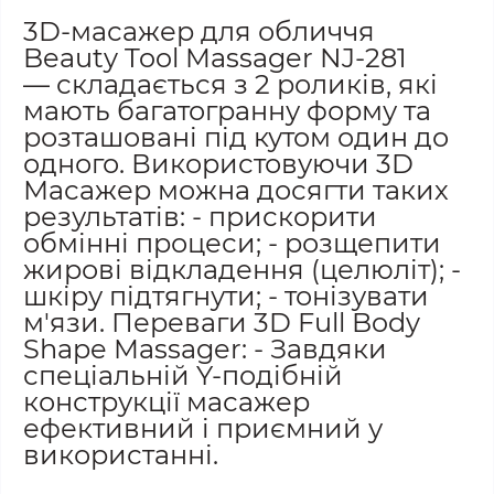
3D-масажер для обличчя
Beauty Tool Massager NJ-281
— складається з 2 роликів, які
мають багатогранну форму та
розташовані під кутом один до
одного. Використовуючи 3D
Масажер можна досягти таких
результатів: - прискорити
обмінні процеси; - розщепити
жирові відкладення (целюліт); -
шкіру підтягнути; - тонізувати
м'язи. Переваги 3D Full Body
Shape Massager: - Завдяки
спеціальній Y-подібній
конструкції масажер
ефективний і приємний у
використанні.