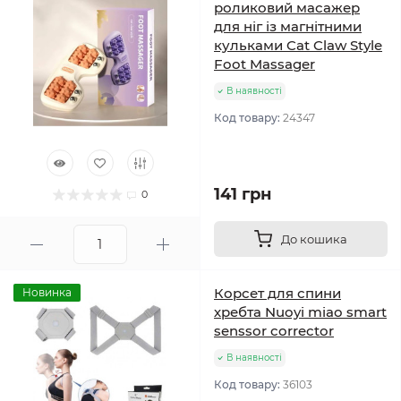
роликовий масажер
для ніг із магнітними
кульками Cat Claw Style
Foot Massager
В наявності
Код товару:
24347
141 грн
0
До кошика
Корсет для спини
Новинка
хребта Nuoyi miao smart
senssor corrector
В наявності
Код товару:
36103