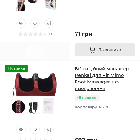
71 грн
0
До кошика
Вібраційний масажер
Новинка
Renkai для ніг Mimo
Foot Massager з ф.
прогрівання
В наявності
Код товару:
14271