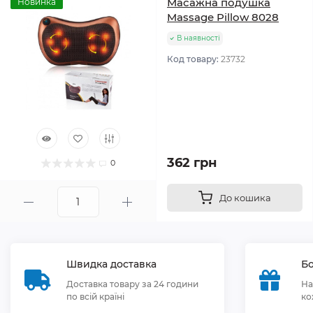
Масажна подушка
Новинка
Massage Pillow 8028
В наявності
Код товару:
23732
362 грн
0
До кошика
Швидка доставка
Бо
Доставка товару за 24 години
На
по всій країні
ко