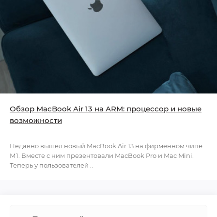
Обзор MacBook Air 13 на ARM: процессор и новые
возможности
Недавно вышел новый MacBook Air 13 на фирменном чипе
М1. Вместе с ним презентовали MacBook Pro и Mac Mini.
Теперь у пользователей ..