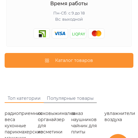
Время работы
Пн-Сб: с 9 до 18
Вс: выходной
Каталог товаров
Топ категории
Популярные товары
радиоприемник
соковыжималка
заказ
увлажнители
веса
органайзер
наушников
воздуха
кухонные
для
чайник для
парикмахерские
косметики
плиты