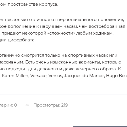
ом пространстве корпуса.
т несколько отличное от первоначального положение,
ское дополнение к наручным часам, чем востребованная
ы придают некоторой «сложности» любым ходикам,
ции циферблата.
рганично смотрится только на спортивных часах или
массивным. Есть очень изысканные варианты, которые
но подходят для делового и даже вечернего образа. К
ren Millen, Versace, Versus, Jacques du Manoir, Hugo Bos
арии: 0
Просмотры: 219