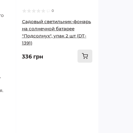
0
то
Садовый светильник-фонарь
на солнечной батарее
"Подсолнух", упак 2 шт (DT-
1391)
336 грн
,
я.