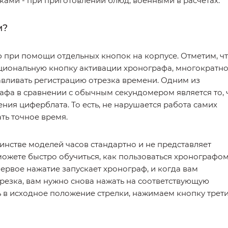
ами - при приготовлении блюд, военными в расчётах.
м?
 при помощи отдельных кнопок на корпусе. Отметим, ч
иональную кнопку активации хронографа, многократн
авливать регистрацию отрезка времени. Одним из
фа в сравнении с обычным секундомером является то, 
ния циферблата. То есть, не нарушается работа самих
ть точное время.
нстве моделей часов стандартно и не представляет
можете быстро обучиться, как пользоваться хронографо
ервое нажатие запускает хронограф, и когда вам
езка, вам нужно снова нажать на соответствующую
ь в исходное положение стрелки, нажимаем кнопку трет