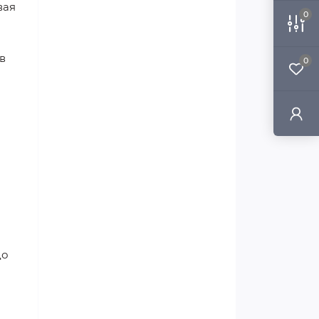
вая
0
м
в
0
до