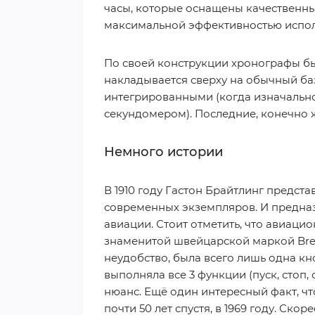
часы, которые оснащены качественны
максимальной эффективностью испол
По своей конструкции хронографы б
накладывается сверху на обычный ба
интегрированными (когда изначально
секундомером). Последние, конечно ж
Немного истории
В 1910 году Гастон Брайтлинг предст
современных экземпляров. И предназ
авиации. Стоит отметить, что авиацио
знаменитой швейцарской маркой Brei
неудобство, была всего лишь одна кн
выполняла все 3 функции (пуск, стоп, 
нюанс. Ещё один интересный факт, ч
почти 50 лет спустя, в 1969 году. Скор