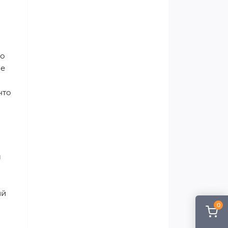
то
ое
что
м
ий
0