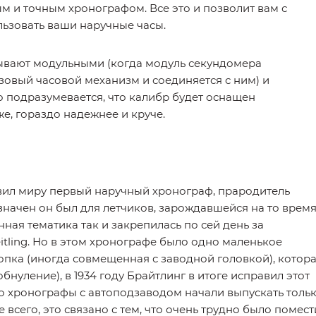
м и точным хронографом. Все это и позволит вам с
ьзовать ваши наручные часы.
ывают модульными (когда модуль секундомера
зовый часовой механизм и соединяется с ним) и
 подразумевается, что калибр будет оснащен
е, гораздо надежнее и круче.
авил миру первый наручный хронограф, прародитель
начен он был для летчиков, зарождавшейся на то врем
нная тематика так и закрепилась по сей день за
tling. Но в этом хронографе было одно маленькое
опка (иногда совмещенная с заводной головкой), котор
обнуление), в 1934 году Брайтлинг в итоге исправил этот
то хронографы с автоподзаводом начали выпускать толь
ее всего, это связано с тем, что очень трудно было помест