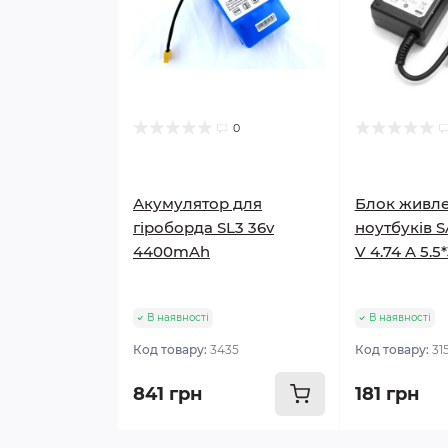
0
Акумулятор для
Блок живле
гіроборда SL3 36v
ноутбуків 
4400mAh
V 4.74 A 5.5
В наявності
В наявності
Код товару:
3435
Код товару:
31
841 грн
181 грн