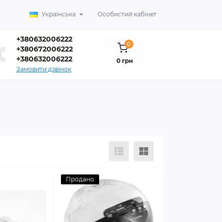
Українська
Особистий кабінет
+380632006222
0
+380672006222
+380632006222
0 грн
Замовити дзвінок
Продано