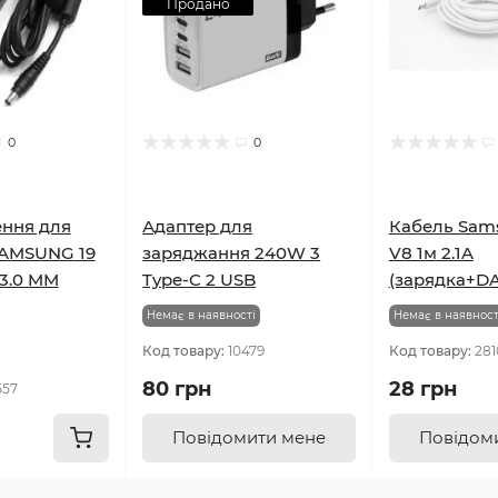
Продано
0
0
ння для
Адаптер для
Кабель Sam
SAMSUNG 19
заряджання 240W 3
V8 1м 2.1A
*3.0 MM
Type-C 2 USB
(зарядка+DA
Немає в наявності
Немає в наявност
Код товару:
10479
Код товару:
281
80 грн
28 грн
557
Повідомити мене
Повідом