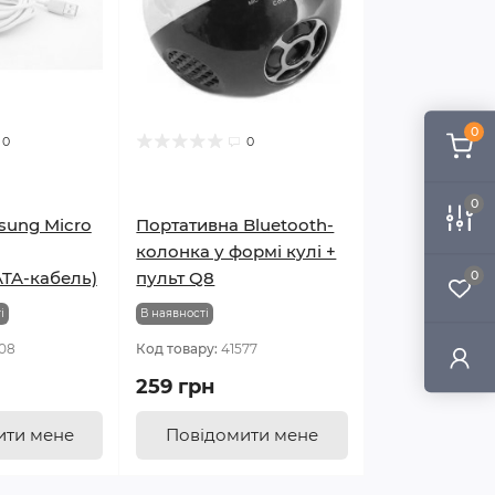
0
0
0
0
sung Micro
Портативна Bluetooth-
колонка у формі кулі +
TA-кабель)
пульт Q8
0
і
В наявності
08
Код товару:
41577
259 грн
ити мене
Повідомити мене