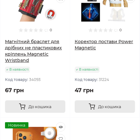
0
0
Магнітний браслет для
Коректор постави Power
дрібних не пластикових
Magnetic
кріплень Magnetic
Wristband
В наявності
В наявності
Код товару:
34093
Код товару:
31224
67 грн
47 грн
До кошика
До кошика
Новинка