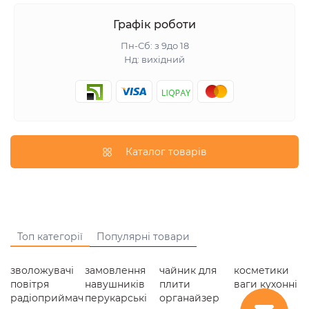
Графік роботи
Пн-Сб: з 9до 18
Нд: вихідний
Каталог товарів
Топ категорії
Популярні товари
зволожувачі
замовлення
чайник для
косметики
повітря
навушників
плити
ваги кухонні
радіоприймач
перукарські
органайзер