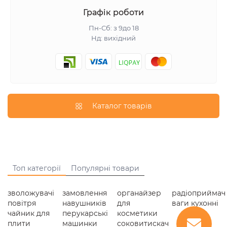
Графік роботи
Пн-Сб: з 9до 18
Нд: вихідний
Каталог товарів
Топ категорії
Популярні товари
зволожувачі
замовлення
органайзер
радіоприймач
повітря
навушників
для
ваги кухонні
чайник для
перукарські
косметики
плити
машинки
соковитискач